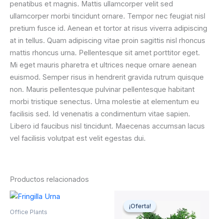
penatibus et magnis. Mattis ullamcorper velit sed
ullamcorper morbi tincidunt ornare. Tempor nec feugiat nisl
pretium fusce id. Aenean et tortor at risus viverra adipiscing
at in tellus. Quam adipiscing vitae proin sagittis nisl rhoncus
mattis rhoncus urna. Pellentesque sit amet porttitor eget.
Mi eget mauris pharetra et ultrices neque ornare aenean
euismod. Semper risus in hendrerit gravida rutrum quisque
non. Mauris pellentesque pulvinar pellentesque habitant
morbi tristique senectus. Urna molestie at elementum eu
facilisis sed. Id venenatis a condimentum vitae sapien.
Libero id faucibus nisl tincidunt. Maecenas accumsan lacus
vel facilisis volutpat est velit egestas dui.
Productos relacionados
Original
Current
price
price
¡Oferta!
¡Oferta!
was:
is:
Office Plants
$35,00.
$28,00.